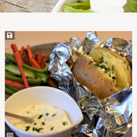
Save Recipe
View