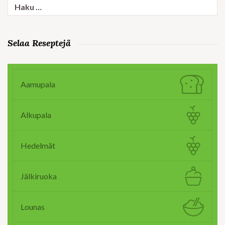
Haku:
Selaa Reseptejä
Aamupala
Alkupala
Hedelmät
Jälkiruoka
Lounas