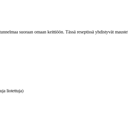
ta tunnelmaa suoraan omaan keittiöön. Tässä reseptissä yhdistyvät mau
ja liotettuja)