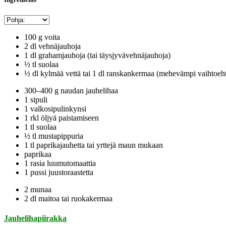
100 g voita
2 dl vehnäjauhoja
1 dl grahamjauhoja (tai täysjyvävehnäjauhoja)
½ tl suolaa
½ dl kylmää vettä tai 1 dl ranskankermaa (mehevämpi vaihtoeh
300–400 g naudan jauhelihaa
1 sipuli
1 valkosipulinkynsi
1 rkl öljyä paistamiseen
1 tl suolaa
½ tl mustapippuria
1 tl paprikajauhetta tai yrttejä maun mukaan
paprikaa
1 rasia luumutomaattia
1 pussi juustoraastetta
2 munaa
2 dl maitoa tai ruokakermaa
Jauhelihapiirakka