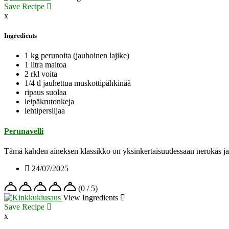
Save Recipe
x
Ingredients
1 kg perunoita (jauhoinen lajike)
1 litra maitoa
2 rkl voita
1/4 tl jauhettua muskottipähkinää
ripaus suolaa
leipäkrutonkeja
lehtipersiljaa
Perunavelli
Tämä kahden aineksen klassikko on yksinkertaisuudessaan nerokas ja 
24/07/2025
(0 / 5)
View Ingredients
Save Recipe
x