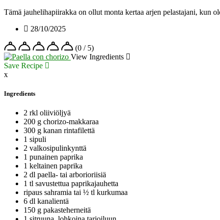
Tämä jauhelihapiirakka on ollut monta kertaa arjen pelastajani, kun
28/10/2025
(0 / 5)
View Ingredients
Save Recipe
x
Ingredients
2 rkl oliiviöljyä
200 g chorizo-makkaraa
300 g kanan rintafilettä
1 sipuli
2 valkosipulinkynttä
1 punainen paprika
1 keltainen paprika
2 dl paella- tai arborioriisiä
1 tl savustettua paprikajauhetta
ripaus sahramia tai ½ tl kurkumaa
6 dl kanalientä
150 g pakasteherneitä
1 sitruuna, lohkoina tarjoiluun