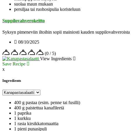
suolaa maun mukaan
persiljaa tai ruohosipulia koristeluun
Suppilovahverokeitto
Syksyn pimeneviin iltoihin sopii mainiosti kauden suppilovahveroista m
08/10/2025
(0 / 5)
View Ingredients
Save Recipe
x
Ingredients
400 g pastaa (esim. penne tai fusilli)
400 g paistettua kanafileetä
1 paprika
1 kurkku
1 rasia kirsikkatomaattia
1 pieni punasipuli