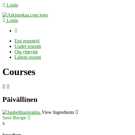
Login
Login
Etsi reseptejä
Uudet reseptit
Ota yhteyttä
Lähetä resepti
Courses
Päivällinen
View Ingredients
Save Recipe
x
Ingredients