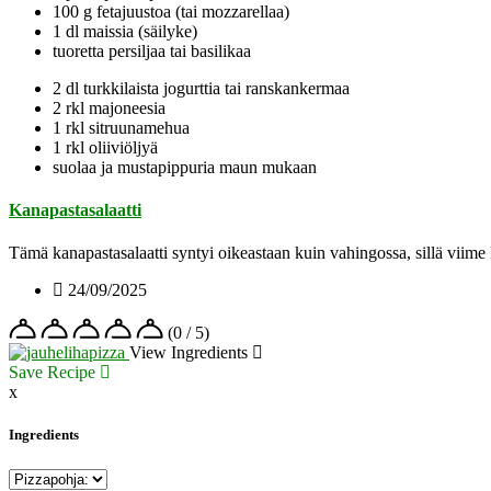
100 g fetajuustoa (tai mozzarellaa)
1 dl maissia (säilyke)
tuoretta persiljaa tai basilikaa
2 dl turkkilaista jogurttia tai ranskankermaa
2 rkl majoneesia
1 rkl sitruunamehua
1 rkl oliiviöljyä
suolaa ja mustapippuria maun mukaan
Kanapastasalaatti
Tämä kanapastasalaatti syntyi oikeastaan kuin vahingossa, sillä viime 
24/09/2025
(0 / 5)
View Ingredients
Save Recipe
x
Ingredients