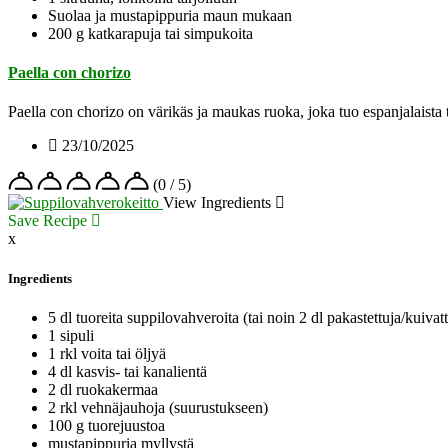
Suolaa ja mustapippuria maun mukaan
200 g katkarapuja tai simpukoita
Paella con chorizo
Paella con chorizo on värikäs ja maukas ruoka, joka tuo espanjalais
23/10/2025
(0 / 5)
View Ingredients
Save Recipe
x
Ingredients
5 dl tuoreita suppilovahveroita (tai noin 2 dl pakastettuja/kuivattu
1 sipuli
1 rkl voita tai öljyä
4 dl kasvis- tai kanalientä
2 dl ruokakermaa
2 rkl vehnäjauhoja (suurustukseen)
100 g tuorejuustoa
mustapippuria myllystä