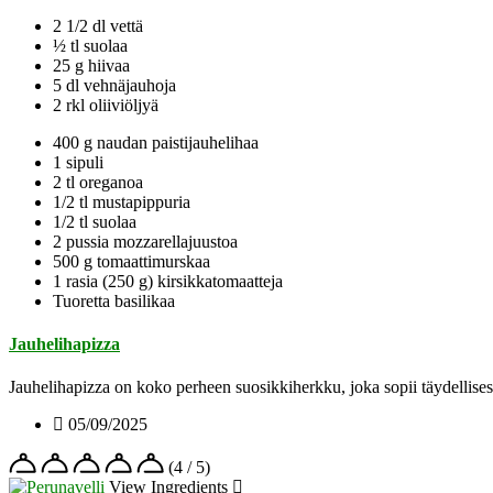
2 1/2 dl vettä
½ tl suolaa
25 g hiivaa
5 dl vehnäjauhoja
2 rkl oliiviöljyä
400 g naudan paistijauhelihaa
1 sipuli
2 tl oreganoa
1/2 tl mustapippuria
1/2 tl suolaa
2 pussia mozzarellajuustoa
500 g tomaattimurskaa
1 rasia (250 g) kirsikkatomaatteja
Tuoretta basilikaa
Jauhelihapizza
Jauhelihapizza on koko perheen suosikkiherkku, joka sopii täydellisest
05/09/2025
(4 / 5)
View Ingredients