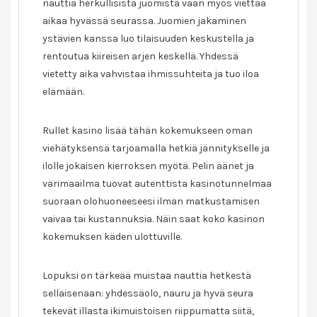
nauttia herkullisista juomista vaan myös viettää
aikaa hyvässä seurassa. Juomien jakaminen
ystävien kanssa luo tilaisuuden keskustella ja
rentoutua kiireisen arjen keskellä. Yhdessä
vietetty aika vahvistaa ihmissuhteita ja tuo iloa
elämään.
Rullet kasino lisää tähän kokemukseen oman
viehätyksensä tarjoamalla hetkiä jännitykselle ja
ilolle jokaisen kierroksen myötä. Pelin äänet ja
värimaailma tuovat autenttista kasinotunnelmaa
suoraan olohuoneeseesi ilman matkustamisen
vaivaa tai kustannuksia. Näin saat koko kasinon
kokemuksen käden ulottuville.
Lopuksi on tärkeää muistaa nauttia hetkestä
sellaisenaan: yhdessäolo, nauru ja hyvä seura
tekevät illasta ikimuistoisen riippumatta siitä,