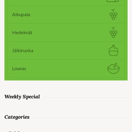
Alkupala
Hedelmät
Jälkiruoka
Lounas
Weekly Special
Categories