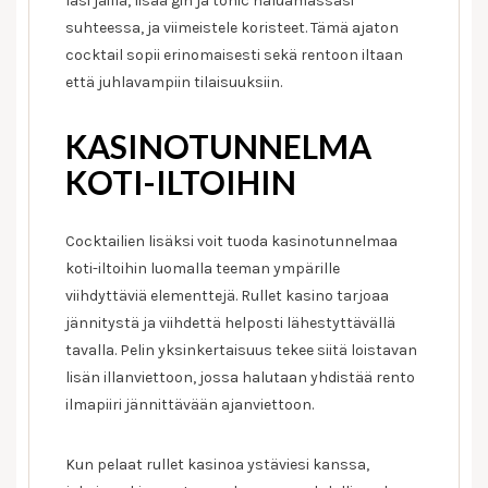
lasi jäillä, lisää gin ja tonic haluamassasi
suhteessa, ja viimeistele koristeet. Tämä ajaton
cocktail sopii erinomaisesti sekä rentoon iltaan
että juhlavampiin tilaisuuksiin.
KASINOTUNNELMA
KOTI-ILTOIHIN
Cocktailien lisäksi voit tuoda kasinotunnelmaa
koti-iltoihin luomalla teeman ympärille
viihdyttäviä elementtejä. Rullet kasino tarjoaa
jännitystä ja viihdettä helposti lähestyttävällä
tavalla. Pelin yksinkertaisuus tekee siitä loistavan
lisän illanviettoon, jossa halutaan yhdistää rento
ilmapiiri jännittävään ajanviettoon.
Kun pelaat rullet kasinoa ystäviesi kanssa,