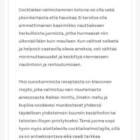
Cocktailien valmistaminen kotona voi olla sekä
yksinkertaista että hauskaa. Ei tarvitse olla
ammattimainen baarimikko nauttiakseen
herkullisista juomista, jotka hurmaavat niin
ulkonäöllään kuin maullaan. Kun valitset selkeitä
ja helposti saatavilla olevia aineksia, voit välttää
monimutkaisuudet ja keskittyä olennaiseen:
nautintoon ja rentoutumiseen.
Yksi suosituimmista resepteistä on klassinen
mojito, joka valmistuu vain muutamasta
ainesosasta. Raikas minttu, limetin mehu ja
kupliva soodavesi muodostavat yhdessä
täydellisen yhdistelmän kuumiin kesäiltoihin tai
talvisten iltojen piristykseksi. Tämä juoma sopii
hyvin myös aloitteleville cocktailvalmistajille, sillä
se on anteeksiantava eikä vaadi tarkkaa