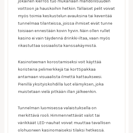
jokainen kierros tuo mukanaan mahdollisuuden
voittoon ja hauskoihin hetkiin. Tällaiset pelit voivat
myös toimia keskustelun avauksina tai keventää
tunnelmaa tilanteissa, joissa ihmiset eivät tunne
toisiaan ennestään kovin hyvin. Näin ollen rullet
kasino ei vain täydennä drinkki-iltaa, vaan myös
rikastuttaa sosiaalista kanssakäymistä.
Kasinoteeman korostamiseksi voit käyttää
koristeina pelimerkkejä tai korttipakkaa
antamaan visuaalista ilmettä kattaukseesi.
Pienillä yksityiskohdilla luot elämyksen, joka
muistetaan vielä pitkään illan jälkeenkin.
Tunnelman luomisessa valaistuksella on
merkittävä rooli. Himmennettävät valot tai
värikkäät LED-nauhat voivat muuttaa tavallisen
olohuoneen kasinomaiseksi tilaksi hetkessä.