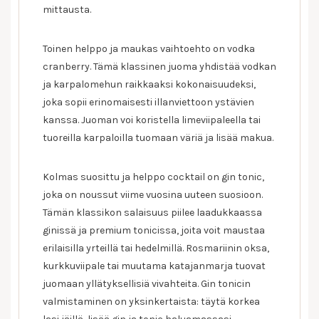
mittausta.
Toinen helppo ja maukas vaihtoehto on vodka
cranberry. Tämä klassinen juoma yhdistää vodkan
ja karpalomehun raikkaaksi kokonaisuudeksi,
joka sopii erinomaisesti illanviettoon ystävien
kanssa. Juoman voi koristella limeviipaleella tai
tuoreilla karpaloilla tuomaan väriä ja lisää makua.
Kolmas suosittu ja helppo cocktail on gin tonic,
joka on noussut viime vuosina uuteen suosioon.
Tämän klassikon salaisuus piilee laadukkaassa
ginissä ja premium tonicissa, joita voit maustaa
erilaisilla yrteillä tai hedelmillä. Rosmariinin oksa,
kurkkuviipale tai muutama katajanmarja tuovat
juomaan yllätyksellisiä vivahteita. Gin tonicin
valmistaminen on yksinkertaista: täytä korkea