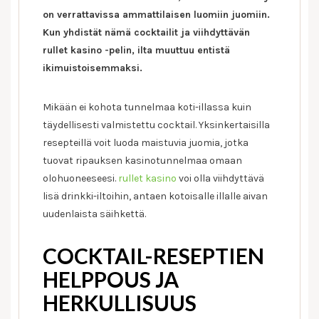
on verrattavissa ammattilaisen luomiin juomiin.
Kun yhdistät nämä cocktailit ja viihdyttävän
rullet kasino -pelin, ilta muuttuu entistä
ikimuistoisemmaksi.
Mikään ei kohota tunnelmaa koti-illassa kuin
täydellisesti valmistettu cocktail. Yksinkertaisilla
resepteillä voit luoda maistuvia juomia, jotka
tuovat ripauksen kasinotunnelmaa omaan
olohuoneeseesi.
rullet kasino
voi olla viihdyttävä
lisä drinkki-iltoihin, antaen kotoisalle illalle aivan
uudenlaista säihkettä.
COCKTAIL-RESEPTIEN
HELPPOUS JA
HERKULLISUUS