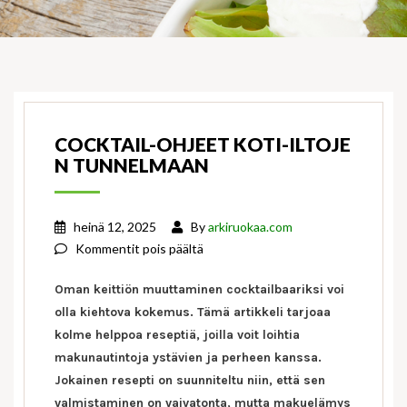
COCKTAIL-OHJEET KOTI-ILTOJE
N TUNNELMAAN
heinä 12, 2025
By
arkiruokaa.com
artikkelissa
Kommentit pois päältä
Cocktail-
Oman keittiön muuttaminen cocktailbaariksi voi
ohjeet
olla kiehtova kokemus. Tämä artikkeli tarjoaa
koti-
kolme helppoa reseptiä, joilla voit loihtia
iltojen
tunnelmaan
makunautintoja ystävien ja perheen kanssa.
Jokainen resepti on suunniteltu niin, että sen
valmistaminen on vaivatonta, mutta makuelämys