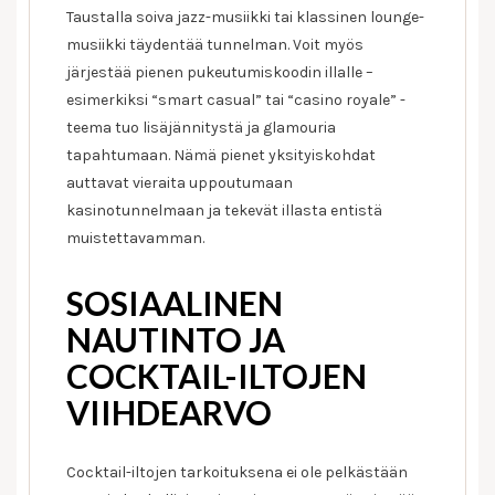
Taustalla soiva jazz-musiikki tai klassinen lounge-
musiikki täydentää tunnelman. Voit myös
järjestää pienen pukeutumiskoodin illalle –
esimerkiksi “smart casual” tai “casino royale” -
teema tuo lisäjännitystä ja glamouria
tapahtumaan. Nämä pienet yksityiskohdat
auttavat vieraita uppoutumaan
kasinotunnelmaan ja tekevät illasta entistä
muistettavamman.
SOSIAALINEN
NAUTINTO JA
COCKTAIL-ILTOJEN
VIIHDEARVO
Cocktail-iltojen tarkoituksena ei ole pelkästään