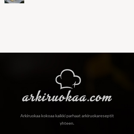
Arkiruokaa kokoaa kaikki parhaat arkiruokareseptit
yhteen.