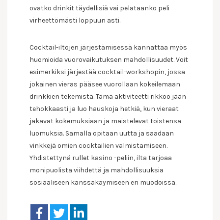
ovatko drinkit täydellisiä vai pelataanko peli
virheettömästi loppuun asti.
Cocktail-iltojen järjestämisessä kannattaa myös
huomioida vuorovaikutuksen mahdollisuudet. Voit
esimerkiksi järjestää cocktail-workshopin, jossa
jokainen vieras pääsee vuorollaan kokeilemaan
drinkkien tekemistä. Tämä aktiviteetti rikkoo jään
tehokkaasti ja luo hauskoja hetkiä, kun vieraat
jakavat kokemuksiaan ja maistelevat toistensa
luomuksia. Samalla opitaan uutta ja saadaan
vinkkejä omien cocktailien valmistamiseen.
Yhdistettynä rullet kasino -peliin, ilta tarjoaa
monipuolista viihdettä ja mahdollisuuksia
sosiaaliseen kanssakäymiseen eri muodoissa.