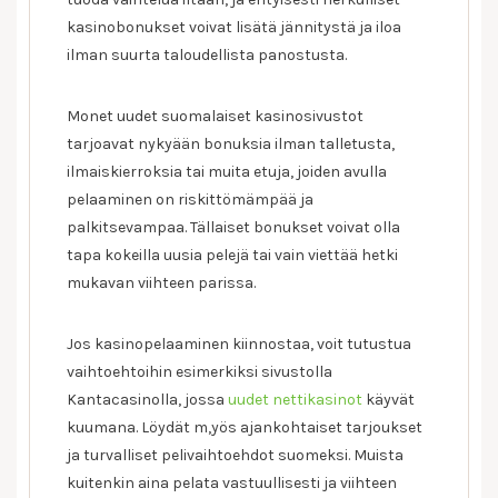
kasinobonukset voivat lisätä jännitystä ja iloa
ilman suurta taloudellista panostusta.
Monet uudet suomalaiset kasinosivustot
tarjoavat nykyään bonuksia ilman talletusta,
ilmaiskierroksia tai muita etuja, joiden avulla
pelaaminen on riskittömämpää ja
palkitsevampaa. Tällaiset bonukset voivat olla
tapa kokeilla uusia pelejä tai vain viettää hetki
mukavan viihteen parissa.
Jos kasinopelaaminen kiinnostaa, voit tutustua
vaihtoehtoihin esimerkiksi sivustolla
Kantacasinolla, jossa
uudet nettikasinot
käyvät
kuumana. Löydät m,yös ajankohtaiset tarjoukset
ja turvalliset pelivaihtoehdot suomeksi. Muista
kuitenkin aina pelata vastuullisesti ja viihteen