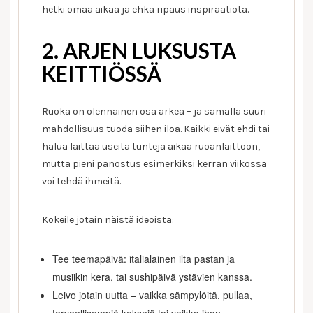
hetki omaa aikaa ja ehkä ripaus inspiraatiota.
2. ARJEN LUKSUSTA
KEITTIÖSSÄ
Ruoka on olennainen osa arkea – ja samalla suuri
mahdollisuus tuoda siihen iloa. Kaikki eivät ehdi tai
halua laittaa useita tunteja aikaa ruoanlaittoon,
mutta pieni panostus esimerkiksi kerran viikossa
voi tehdä ihmeitä.
Kokeile jotain näistä ideoista:
Tee teemapäivä: italialainen ilta pastan ja
musiikin kera, tai sushipäivä ystävien kanssa.
Leivo jotain uutta – vaikka sämpylöitä, pullaa,