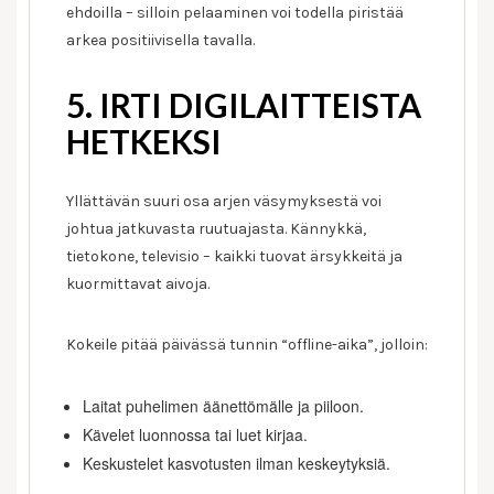
ehdoilla – silloin pelaaminen voi todella piristää
arkea positiivisella tavalla.
5. IRTI DIGILAITTEISTA
HETKEKSI
Yllättävän suuri osa arjen väsymyksestä voi
johtua jatkuvasta ruutuajasta. Kännykkä,
tietokone, televisio – kaikki tuovat ärsykkeitä ja
kuormittavat aivoja.
Kokeile pitää päivässä tunnin “offline-aika”, jolloin:
Laitat puhelimen äänettömälle ja piiloon.
Kävelet luonnossa tai luet kirjaa.
Keskustelet kasvotusten ilman keskeytyksiä.