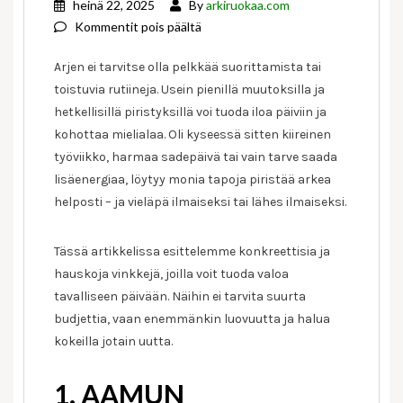
heinä 22, 2025
By
arkiruokaa.com
artikkelissa
Kommentit pois päältä
Näillä
Arjen ei tarvitse olla pelkkää suorittamista tai
pienillä
toistuvia rutiineja. Usein pienillä muutoksilla ja
vinkeillä
hetkellisillä piristyksillä voi tuoda iloa päiviin ja
piristät
arkea
kohottaa mielialaa. Oli kyseessä sitten kiireinen
työviikko, harmaa sadepäivä tai vain tarve saada
lisäenergiaa, löytyy monia tapoja piristää arkea
helposti – ja vieläpä ilmaiseksi tai lähes ilmaiseksi.
Tässä artikkelissa esittelemme konkreettisia ja
hauskoja vinkkejä, joilla voit tuoda valoa
tavalliseen päivään. Näihin ei tarvita suurta
budjettia, vaan enemmänkin luovuutta ja halua
kokeilla jotain uutta.
1. AAMUN