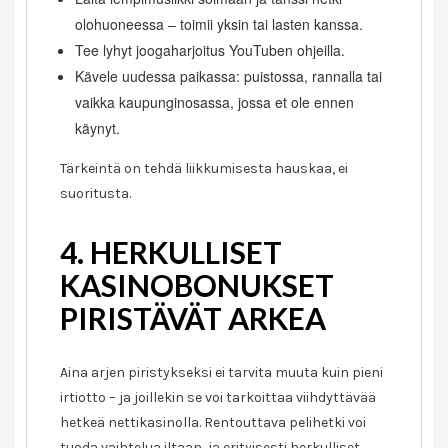
olohuoneessa – toimii yksin tai lasten kanssa.
Tee lyhyt joogaharjoitus YouTuben ohjeilla.
Kävele uudessa paikassa: puistossa, rannalla tai
vaikka kaupunginosassa, jossa et ole ennen
käynyt.
Tärkeintä on tehdä liikkumisesta hauskaa, ei
suoritusta.
4. HERKULLISET
KASINOBONUKSET
PIRISTÄVÄT ARKEA
Aina arjen piristykseksi ei tarvita muuta kuin pieni
irtiotto – ja joillekin se voi tarkoittaa viihdyttävää
hetkeä nettikasinolla. Rentouttava pelihetki voi
tuoda vaihtelua iltaan, ja erityisesti herkulliset