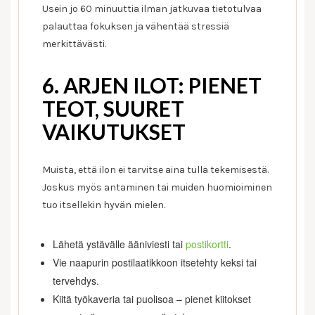
Usein jo 60 minuuttia ilman jatkuvaa tietotulvaa
palauttaa fokuksen ja vähentää stressiä
merkittävästi.
6. ARJEN ILOT: PIENET
TEOT, SUURET
VAIKUTUKSET
Muista, että ilon ei tarvitse aina tulla tekemisestä.
Joskus myös antaminen tai muiden huomioiminen
tuo itsellekin hyvän mielen.
Lähetä ystävälle ääniviesti tai
postikortti
.
Vie naapurin postilaatikkoon itsetehty keksi tai
tervehdys.
Kiitä työkaveria tai puolisoa – pienet kiitokset