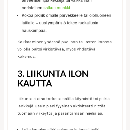
terveellisempiä keksejä tai vaikka ihan
perinteinen
sotkun munkki
.
Kokoa piknik omalle parvekkeelle tai olohuoneen
lattialle – uusi ympäristö tekee ruokailusta
hauskempaa.
Kokkaaminen yhdessä puolison tai lasten kanssa
voi olla paitsi virkistävää, myös yhdistävä
kokemus.
3. LIIKUNTA ILON
KAUTTA
Liikunta ei aina tarkoita salilla käymistä tai pitkiä
lenkkejä. Usein pieni fyysinen aktiviteetti riittää
tuomaan virkeyttä ja parantamaan mielialaa.
Laita lempimusiikki soimaan ja tanssi hetki