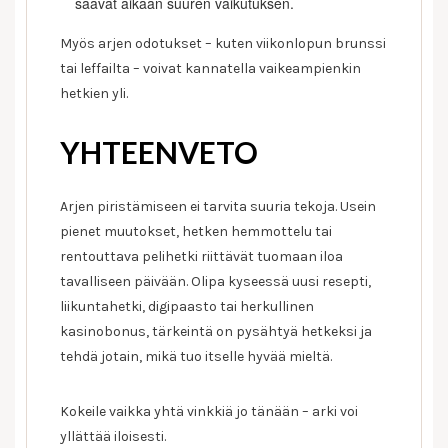
saavat aikaan suuren vaikutuksen.
Myös arjen odotukset – kuten viikonlopun brunssi
tai leffailta – voivat kannatella vaikeampienkin
hetkien yli.
YHTEENVETO
Arjen piristämiseen ei tarvita suuria tekoja. Usein
pienet muutokset, hetken hemmottelu tai
rentouttava pelihetki riittävät tuomaan iloa
tavalliseen päivään. Olipa kyseessä uusi resepti,
liikuntahetki, digipaasto tai herkullinen
kasinobonus, tärkeintä on pysähtyä hetkeksi ja
tehdä jotain, mikä tuo itselle hyvää mieltä.
Kokeile vaikka yhtä vinkkiä jo tänään – arki voi
yllättää iloisesti.