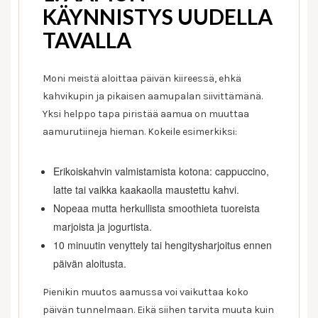
KÄYNNISTYS UUDELLA
TAVALLA
Moni meistä aloittaa päivän kiireessä, ehkä
kahvikupin ja pikaisen aamupalan siivittämänä.
Yksi helppo tapa piristää aamua on muuttaa
aamurutiineja hieman. Kokeile esimerkiksi:
Erikoiskahvin valmistamista kotona: cappuccino,
latte tai vaikka kaakaolla maustettu kahvi.
Nopeaa mutta herkullista smoothieta tuoreista
marjoista ja jogurtista.
10 minuutin venyttely tai hengitysharjoitus ennen
päivän aloitusta.
Pienikin muutos aamussa voi vaikuttaa koko
päivän tunnelmaan. Eikä siihen tarvita muuta kuin