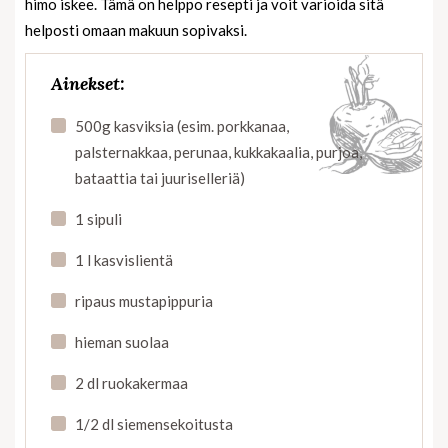
himo iskee. Tämä on helppo resepti ja voit varioida sitä
helposti omaan makuun sopivaksi.
Ainekset:
500g kasviksia (esim. porkkanaa,
palsternakkaa, perunaa, kukkakaalia, purjoa,
bataattia tai juuriselleriä)
1 sipuli
1 l kasvislientä
ripaus mustapippuria
hieman suolaa
2 dl ruokakermaa
1/2 dl siemensekoitusta