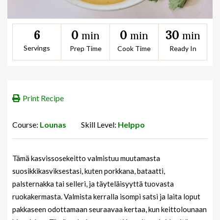
0
0
30
6
min
min
min
Servings
Prep Time
Cook Time
Ready In
Print Recipe
Course:
Lounas
Skill Level:
Helppo
Tämä kasvissosekeitto valmistuu muutamasta
suosikkikasviksestasi, kuten porkkana, bataatti,
palsternakka tai selleri, ja täyteläisyyttä tuovasta
ruokakermasta. Valmista kerralla isompi satsi ja laita loput
pakkaseen odottamaan seuraavaa kertaa, kun keittolounaan