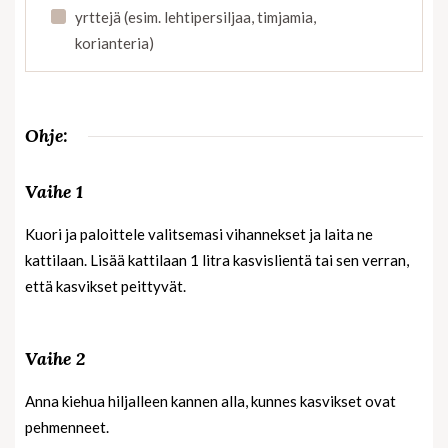
yrttejä (esim. lehtipersiljaa, timjamia,
korianteria)
Ohje:
Vaihe 1
Kuori ja paloittele valitsemasi vihannekset ja laita ne
kattilaan. Lisää kattilaan 1 litra kasvislientä tai sen verran,
että kasvikset peittyvät.
Vaihe 2
Anna kiehua hiljalleen kannen alla, kunnes kasvikset ovat
pehmenneet.