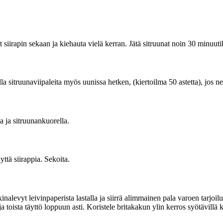
et siirapin sekaan ja kiehauta vielä kerran. Jätä sitruunat noin 30 minuu
lla sitruunaviipaleita myös uunissa hetken, (kiertoilma 50 astetta), jos ne
 ja sitruunankuorella.
ttä siirappia. Sekoita.
inalevyt leivinpaperista lastalla ja siirrä alimmainen pala varoen tarjoi
 toista täyttö loppuun asti. Koristele britakakun ylin kerros syötävillä k