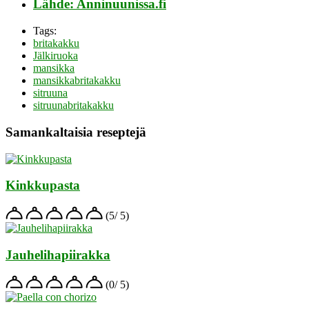
Lähde: Anninuunissa.fi
Tags:
britakakku
Jälkiruoka
mansikka
mansikkabritakakku
sitruuna
sitruunabritakakku
Samankaltaisia reseptejä
Kinkkupasta
(5/ 5)
Jauhelihapiirakka
(0/ 5)