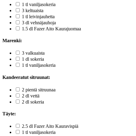
1 tl vaniljasokeria
3 keltuaista
1 tl leivinjauhetta
3 dl vehnäjauhoja
1.5 dl Fazer Aito Kaurajuomaa
Marenki:
3 valkuaista
1 dl sokeria
1 tl vaniljasokeria
Kandeeratut sitruunat:
2 pientä sitruunaa
2 dl vettä
2 dl sokeria
Täyte:
2.5 dl Fazer Aito Kauravispiä
1 tl vaniljasokeria