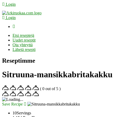
Login
Login
Etsi reseptejä
Uudet reseptit
Ota yhteyttä
Lähetä resepti
Reseptimme
Sitruuna-mansikkabritakakku
( 0 out of 5 )
Save Recipe
10
Servings