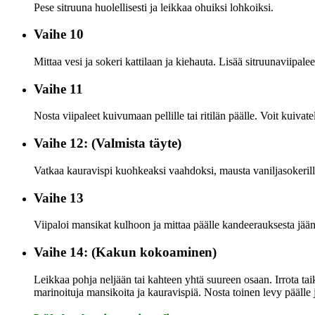
Pese sitruuna huolellisesti ja leikkaa ohuiksi lohkoiksi.
Vaihe 10
Mittaa vesi ja sokeri kattilaan ja kiehauta. Lisää sitruunaviipale
Vaihe 11
Nosta viipaleet kuivumaan pellille tai ritilän päälle. Voit kuivate
Vaihe 12: (Valmista täyte)
Vatkaa kauravispi kuohkeaksi vaahdoksi, mausta vaniljasokerilla
Vaihe 13
Viipaloi mansikat kulhoon ja mittaa päälle kandeerauksesta jääny
Vaihe 14: (Kakun kokoaminen)
Leikkaa pohja neljään tai kahteen yhtä suureen osaan. Irrota taik
marinoituja mansikoita ja kauravispiä. Nosta toinen levy päälle ja