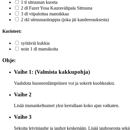
1 tl sitruunan kuorta
2 dl Fazer Yosa Kauravälipala Sitruuna
3 dl viipaloitua mansikkaa
2 rkl sitruunasiirappia (joka jäi kandeerauksesta)
Koristeet:
syötäviä kukkia
noin 1 dl mansikoita
Ohje:
Vaihe 1: (Valmista kakkupohja)
Vaahdota huoneenlämpöinen voi ja sokerit kuohkeaksi.
Vaihe 2
Lisää munankeltuaiset yksi kerrallaan koko ajan vatkaten.
Vaihe 3
Sekoita leivinjauhe ja jauhot keskenään. Lisää jauhoseosta sek