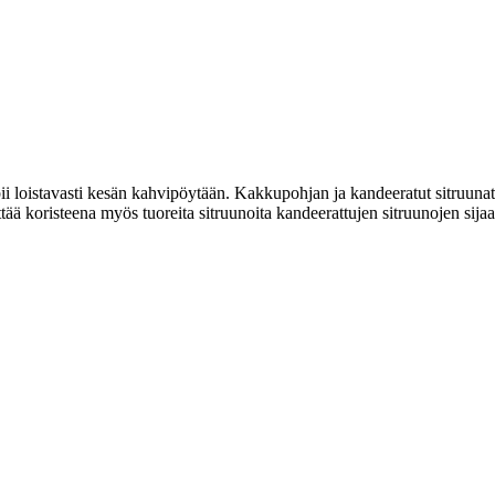
 loistavasti kesän kahvipöytään. Kakkupohjan ja kandeeratut sitruunat v
yttää koristeena myös tuoreita sitruunoita kandeerattujen sitruunojen sijaa