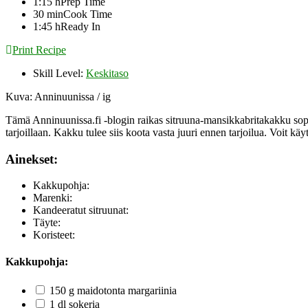
1:15
h
Prep Time
30
min
Cook Time
1:45
h
Ready In
Print Recipe
Skill Level:
Keskitaso
Kuva: Anninuunissa / ig
Tämä Anninuunissa.fi -blogin raikas sitruuna-mansikkabritakakku sopii
tarjoillaan. Kakku tulee siis koota vasta juuri ennen tarjoilua. Voit kä
Ainekset:
Kakkupohja:
Marenki:
Kandeeratut sitruunat:
Täyte:
Koristeet:
Kakkupohja:
150 g maidotonta margariinia
1 dl sokeria