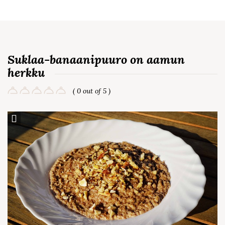
Suklaa-banaanipuuro on aamun
herkku
( 0 out of 5 )
Save Recipe