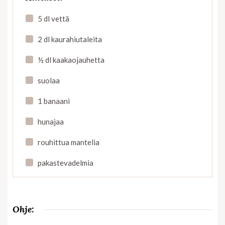
5 dl vettä
2 dl kaurahiutaleita
½ dl kaakaojauhetta
suolaa
1 banaani
hunajaa
rouhittua mantelia
pakastevadelmia
Ohje: