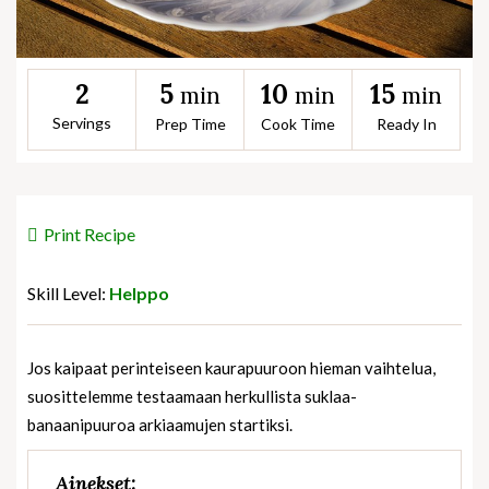
5
10
15
2
min
min
min
Servings
Prep Time
Cook Time
Ready In
Print Recipe
Skill Level:
Helppo
Jos kaipaat perinteiseen kaurapuuroon hieman vaihtelua,
suosittelemme testaamaan herkullista suklaa-
banaanipuuroa arkiaamujen startiksi.
Ainekset: