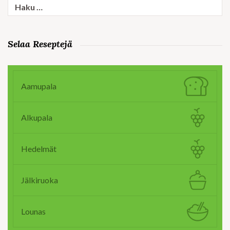
Haku:
Selaa Reseptejä
Aamupala
Alkupala
Hedelmät
Jälkiruoka
Lounas