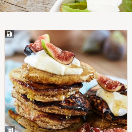
Save Recipe
View