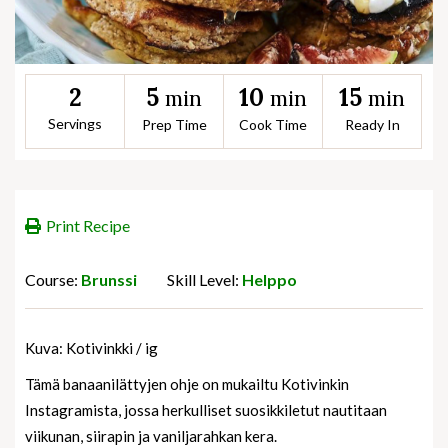
5
10
15
2
min
min
min
Servings
Prep Time
Cook Time
Ready In
Print Recipe
Course:
Brunssi
Skill Level:
Helppo
Kuva: Kotivinkki / ig
Tämä banaanilättyjen ohje on mukailtu Kotivinkin
Instagramista, jossa herkulliset suosikkiletut nautitaan
viikunan, siirapin ja vaniljarahkan kera.