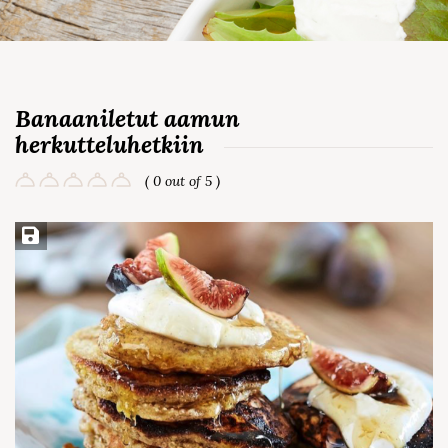
Banaaniletut aamun
herkutteluhetkiin
( 0 out of 5 )
Save Recipe