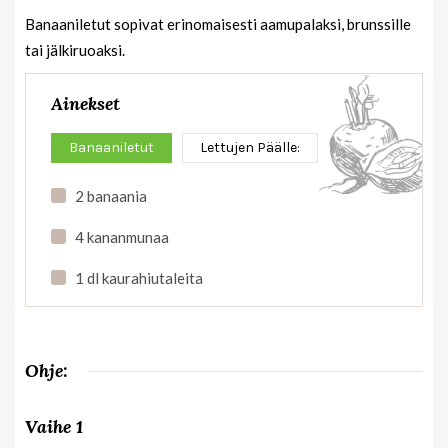
Banaaniletut sopivat erinomaisesti aamupalaksi, brunssille
tai jälkiruoaksi.
Ainekset
Banaaniletut
Lettujen Päälle:
2 banaania
4 kananmunaa
1 dl kaurahiutaleita
Ohje:
Vaihe 1