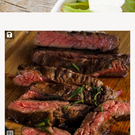
Save Recipe
View