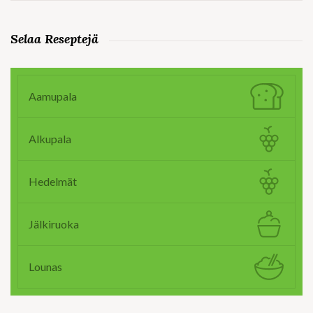
Selaa Reseptejä
Aamupala
Alkupala
Hedelmät
Jälkiruoka
Lounas