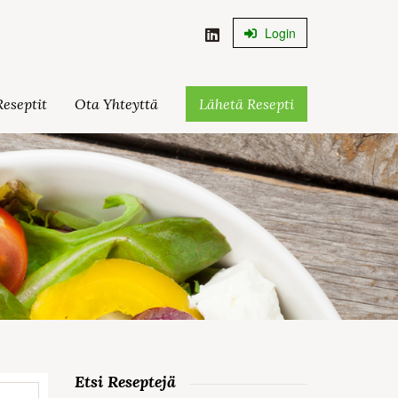
Login
eseptit
Ota Yhteyttä
Lähetä Resepti
Etsi Reseptejä