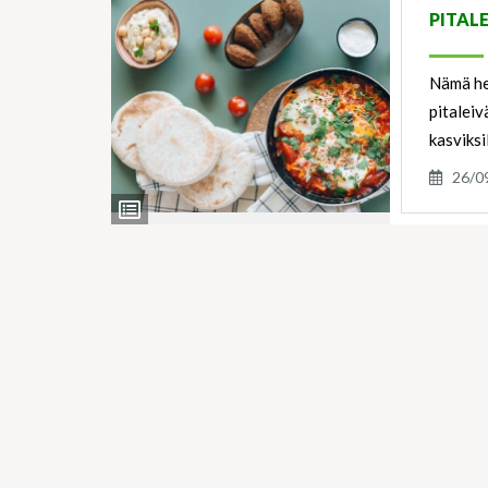
PITAL
Nämä hel
pitaleiv
kasviksi
26/0
View
Ingredients