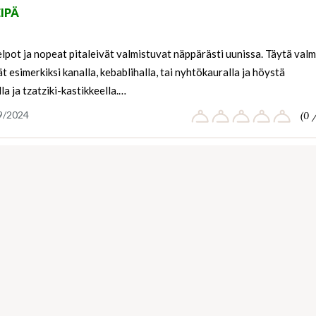
EIPÄ
pot ja nopeat pitaleivät valmistuvat näppärästi uunissa. Täytä valm
ät esimerkiksi kanalla, kebablihalla, tai nyhtökauralla ja höystä
lla ja tzatziki-kastikkeella.…
9/2024
(0 