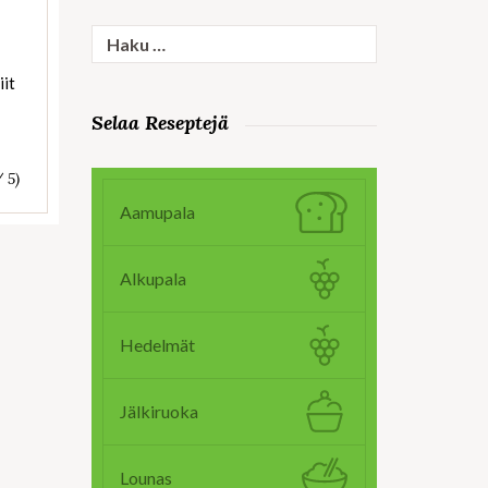
Haku:
iit
Selaa Reseptejä
/ 5)
Aamupala
Alkupala
Hedelmät
Jälkiruoka
Lounas