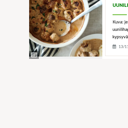
UUNIL
Kuva: je
uuniliha
kypsyvä
13/1
View
Ingredients