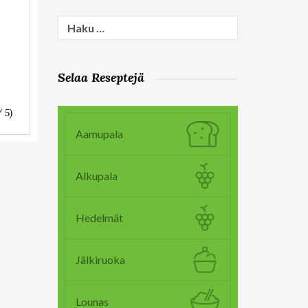
Haku:
Selaa Reseptejä
/ 5)
Aamupala
Alkupala
Hedelmät
Jälkiruoka
Lounas