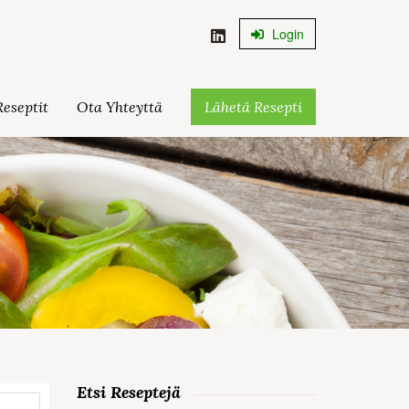
Login
eseptit
Ota Yhteyttä
Lähetä Resepti
Etsi Reseptejä