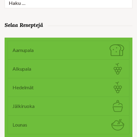
Haku:
Selaa Reseptejä
Aamupala
Alkupala
Hedelmät
Jälkiruoka
Lounas