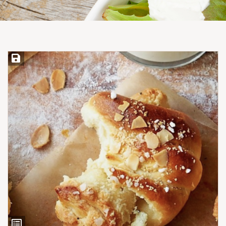
Save Recipe
View