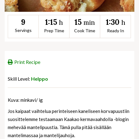
1:15
15
1:30
9
h
min
h
Servings
Prep Time
Cook Time
Ready In
Print Recipe
Skill Level:
Helppo
Kuva: minkavi/ ig
Jos kaipaat vaihtelua perinteiseen kaneliseen korvapuustiin
suosittelemme testaamaan Kaakao kermavaahdolla -blogin
mehevää mantelipuustia. Tämä pulla pitää sisällään
mantelimassaa ja mantelijauhoja.