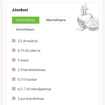
Ainekset
Pullataikina:
Mantelitäyte:
Koristeluun:
2,5 dl maitoa
0,75 dl sokeria
1 muna
1 tl kardemummaa
0,5 tl suolaa
6,5-7 dl vehnäjauhoja
1 pss kuivahiivaa