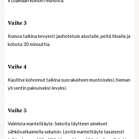
irtoamaan kulhon reunoilta.
Vaihe 3
Kumoa taikina kevyesti jauhotetule alustalle, peitä liinalla ja
kohota 30 minuuttia.
Vaihe 4
Kaulitse kohonnut taikina suorakaiteen muotoiseksi, hieman
yli sentin paksuiseksi levyksi.
Vaihe 5
Valmista mantelitäyte. Sekoita täytteen ainekset
sähkövatkaimella sekaisin. Levitä mantelitäyte tasaisesti