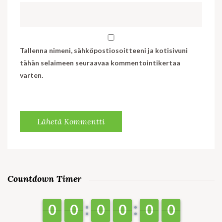
Tallenna nimeni, sähköpostiosoitteeni ja kotisivuni
tähän selaimeen seuraavaa kommentointikertaa
varten.
Countdown Timer
9
9
0
0
9
9
0
0
9
9
0
0
9
9
0
0
9
9
0
0
9
9
0
0