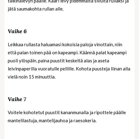
taikinalevyn päälle. Kääri levy pidemmältä sivulta rullaksi ja
jätä saumakohta rullan alle.
Vaihe 6
Leikkaa rullasta haluamasi kokoisia paloja vinottain, niin
että palan toinen pää on kapeampi. Käännä palat kapeampi
puoli ylöspäin, paina puustit keskeltä alas ja aseta
leivinpaperilla vuoratulle pellille. Kohota puusteja liinan alla
vielä noin 15 minuuttia.
Vaihe 7
Voitele kohotetut puustit kananmunalla ja ripottele päälle
mantelilastuja, mantelijauhoa ja raesokeria.