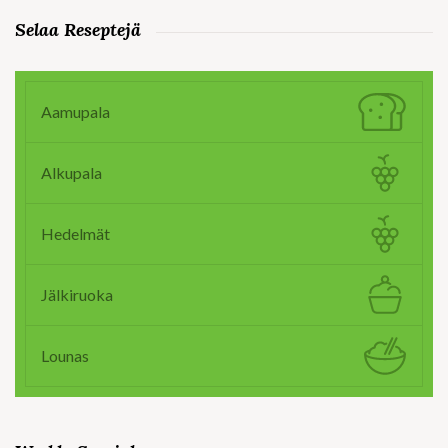
Selaa Reseptejä
Aamupala
Alkupala
Hedelmät
Jälkiruoka
Lounas