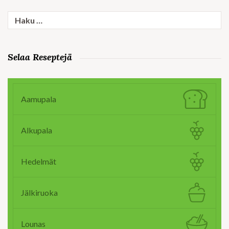
Haku:
Selaa Reseptejä
Aamupala
Alkupala
Hedelmät
Jälkiruoka
Lounas