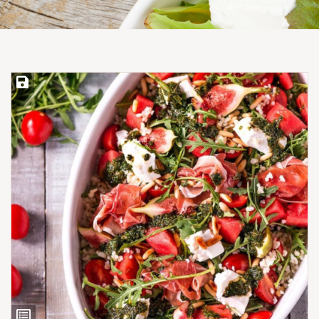
Save Recipe
View