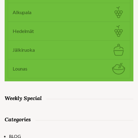
Alkupala
Hedelmät
Jälkiruoka
Lounas
Weekly Special
Categories
BLOG