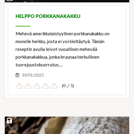
Ingredients
HELPPO PORKKANAKAKKU
Mehevä amerikkalaistyylinen porkkanakakku on
monelle herkku, josta ei voi kieltäytyä. Tämän
reseptin avulla leivot vuoallisen mehevää
porkkanakakkua, jonka kruunaa herkullinen
tuorejuustokuorrutus.…
30/01/2025
(0 / 5)
Save Recipe