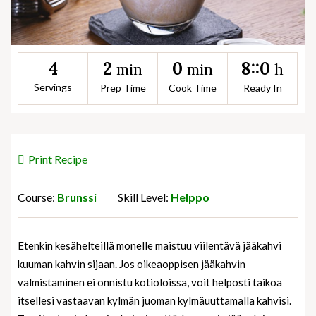
2
0
8::0
4
min
min
h
Servings
Prep Time
Cook Time
Ready In
Print Recipe
Course:
Brunssi
Skill Level:
Helppo
Etenkin kesähelteillä monelle maistuu viilentävä jääkahvi
kuuman kahvin sijaan. Jos oikeaoppisen jääkahvin
valmistaminen ei onnistu kotioloissa, voit helposti taikoa
itsellesi vastaavan kylmän juoman kylmäuuttamalla kahvisi.