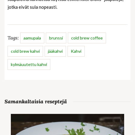
jotka eivät sula nopeasti.
Tags:
aamupala
brunssi
cold brew coffee
cold brew kahvi
jääkahvi
Kahvi
kylmäuutettu kahvi
Samankaltaisia reseptejä