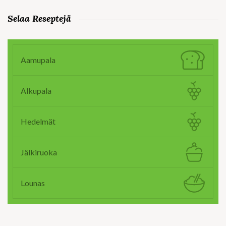
Selaa Reseptejä
Aamupala
Alkupala
Hedelmät
Jälkiruoka
Lounas