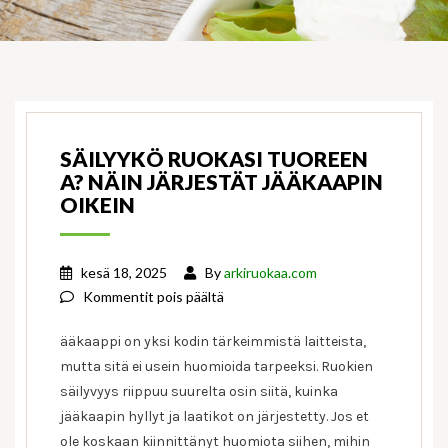
SÄILYYKÖ RUOKASI TUOREEN
A? NÄIN JÄRJESTÄT JÄÄKAAPIN
OIKEIN
kesä 18, 2025
By
arkiruokaa.com
artikkelissa
Kommentit pois päältä
Säilyykö
ääkaappi on yksi kodin tärkeimmistä laitteista,
ruokasi
mutta sitä ei usein huomioida tarpeeksi. Ruokien
tuoreena?
säilyvyys riippuu suurelta osin siitä, kuinka
Näin
järjestät
jääkaapin hyllyt ja laatikot on järjestetty. Jos et
jääkaapin
ole koskaan kiinnittänyt huomiota siihen, mihin