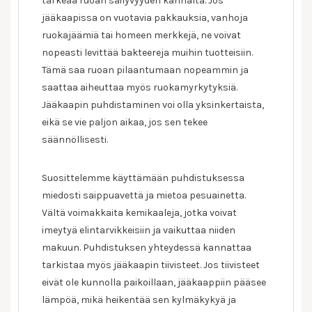
tärkeää ruoan säilyvyyden kannalta. Jos
jääkaapissa on vuotavia pakkauksia, vanhoja
ruokajäämiä tai homeen merkkejä, ne voivat
nopeasti levittää bakteereja muihin tuotteisiin.
Tämä saa ruoan pilaantumaan nopeammin ja
saattaa aiheuttaa myös ruokamyrkytyksiä.
Jääkaapin puhdistaminen voi olla yksinkertaista,
eikä se vie paljon aikaa, jos sen tekee
säännöllisesti.
Suosittelemme käyttämään puhdistuksessa
miedosti saippuavettä ja mietoa pesuainetta.
Vältä voimakkaita kemikaaleja, jotka voivat
imeytyä elintarvikkeisiin ja vaikuttaa niiden
makuun. Puhdistuksen yhteydessä kannattaa
tarkistaa myös jääkaapin tiivisteet. Jos tiivisteet
eivät ole kunnolla paikoillaan, jääkaappiin pääsee
lämpöä, mikä heikentää sen kylmäkykyä ja