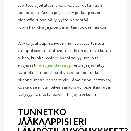
oikein
tuotteet sijoitat, on aika alkaa tarkistamaan
jääkaappisi. Oikein järjestetty jääkaappi voi
pidentää ruoan säilyvyyttä, vähentää
ruokahävikkiä ja jopa parantaa ruokien makua.
Vaikka jääkaapin siivoaminen saattaa tuntua
vähäpätöiseltä tehtävältä, sillä on suuri vaikutus
siihen, kuinka hyvin ruokasi säilyy. Jos laite,
erityisesti
retro jenkkikaappi
, ei ole järjestetty
kunnolla, lämpötilaerot voivat saada ruokasi
pilaantumaan nopeammin. Tämä on valitettavaa,
koska usein juuri oikea säilytys voi pidentää ruoan
säilyvyyttä useilla päivillä tai jopa viikoilla.
TUNNETKO
JÄÄKAAPPISI ERI