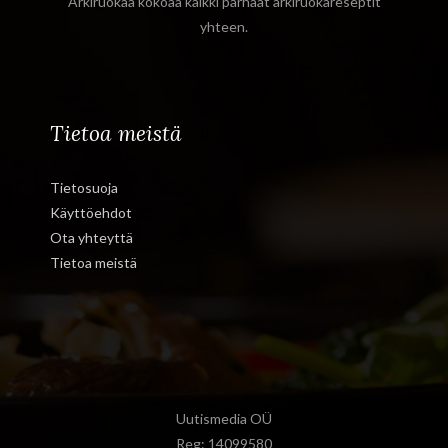
Arkiruokaa kokoaa kaikki parhaat arkiruokareseptit
yhteen.
Tietoa meistä
Tietosuoja
Käyttöehdot
Ota yhteyttä
Tietoa meistä
Uutismedia OÜ
Reg: 14099580