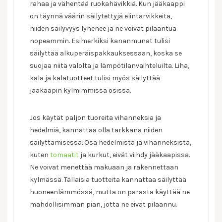
rahaa ja vähentää ruokahävikkiä. Kun jääkaappi
on täynnä väärin säilytettyjä elintarvikkeita,
niiden säilyvyys lyhenee ja ne voivat pilaantua
nopeammin. Esimerkiksi kananmunat tulisi
säilyttää alkuperäispakkauksessaan, koska se
suojaa niitä valolta ja lämpötilanvaihteluilta. Liha,
kala ja kalatuotteet tulisi myös säilyttää
jääkaapin kylmimmissä osissa.
Jos käytät paljon tuoreita vihanneksia ja
hedelmiä, kannattaa olla tarkkana niiden
säilyttämisessä. Osa hedelmistä ja vihanneksista,
kuten
tomaatit
ja kurkut, eivät viihdy jääkaapissa.
Ne voivat menettää makuaan ja rakennettaan
kylmässä. Tällaisia tuotteita kannattaa säilyttää
huoneenlämmössä, mutta on parasta käyttää ne
mahdollisimman pian, jotta ne eivät pilaannu.