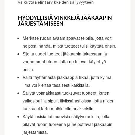
vaikuttaa elintarvikkeiden säilyvyyteen.
HYÖDYLLISIÄ VINKKEJÄ JÄÄKAAPIN
JÄRJESTÄMISEEN
Merkitse ruoan avaamispäivät teipillä, jotta voit
helposti nähdä, mitkä tuotteet tulisi käyttää ensin.
Sijoita uudet tuotteet jääkaapin takaosaan ja
vanhemmat eteen, jotta ne tulevat käytettyä
ensin.
Vältä täyttämästä jääkaappia liikaa, jotta kylmä
ilma voi kiertää tasaisesti kaikkialla.
Säilytä voimakkaasti tuoksuvat tuotteet, kuten
valkosipuli ja sipuli, tiiviissä astioissa, jotta niiden
tuoksu ei tartu muihin elintarvikkeisiin.
Käytä lasisia tai muovisia säilytysrasioita, jotka
pitävät ruoan tuoreena ja helpottavat jääkaapin
järjestämistä.