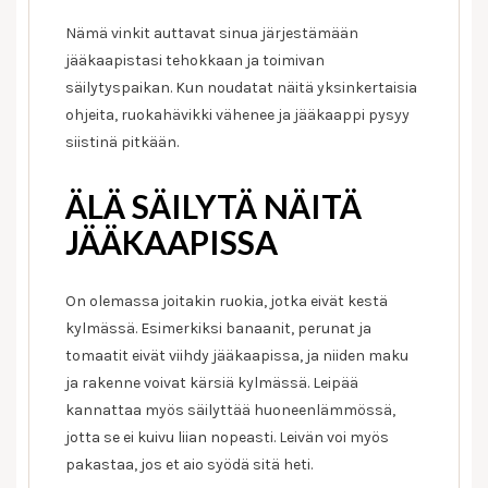
Nämä vinkit auttavat sinua järjestämään
jääkaapistasi tehokkaan ja toimivan
säilytyspaikan. Kun noudatat näitä yksinkertaisia
ohjeita, ruokahävikki vähenee ja jääkaappi pysyy
siistinä pitkään.
ÄLÄ SÄILYTÄ NÄITÄ
JÄÄKAAPISSA
On olemassa joitakin ruokia, jotka eivät kestä
kylmässä. Esimerkiksi banaanit, perunat ja
tomaatit eivät viihdy jääkaapissa, ja niiden maku
ja rakenne voivat kärsiä kylmässä. Leipää
kannattaa myös säilyttää huoneenlämmössä,
jotta se ei kuivu liian nopeasti. Leivän voi myös
pakastaa, jos et aio syödä sitä heti.