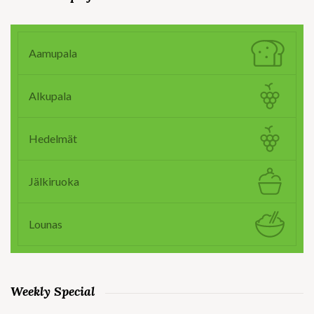
Aamupala
Alkupala
Hedelmät
Jälkiruoka
Lounas
Weekly Special