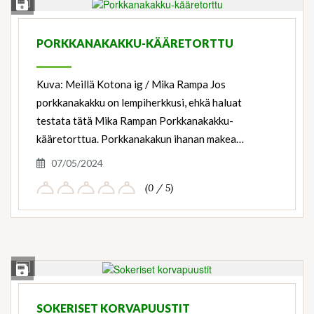
View
Save Recipe
Ingredients
PORKKANAKAKKU-KÄÄRETORTTU
Kuva: Meillä Kotona ig / Mika Rampa Jos
porkkanakakku on lempiherkkusi, ehkä haluat
testata tätä Mika Rampan Porkkanakakku-
kääretorttua. Porkkanakakun ihanan makea…
07/05/2024
(0 / 5)
View
Save Recipe
Ingredients
SOKERISET KORVAPUUSTIT