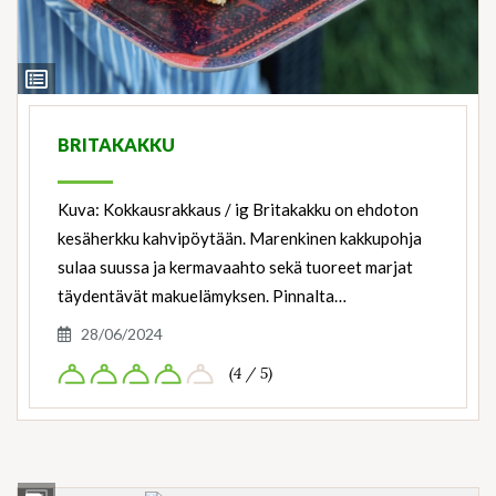
View
Ingredients
BRITAKAKKU
Kuva: Kokkausrakkaus / ig Britakakku on ehdoton
kesäherkku kahvipöytään. Marenkinen kakkupohja
sulaa suussa ja kermavaahto sekä tuoreet marjat
täydentävät makuelämyksen. Pinnalta…
28/06/2024
(4 / 5)