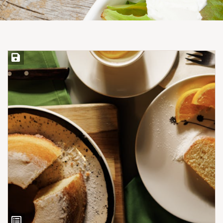
Save Recipe
View